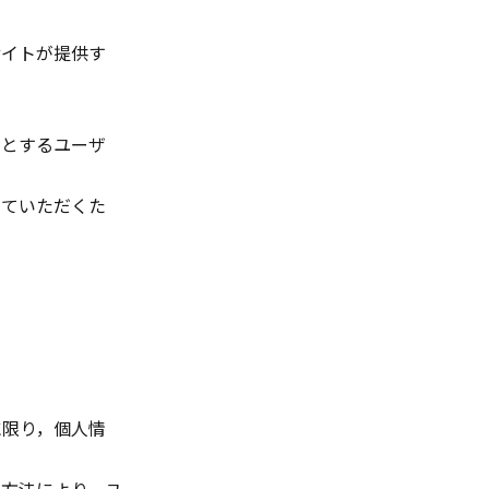
）
サイトが提供す
うとするユーザ
っていただくた
に限り，個人情