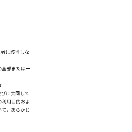
三者に該当しな
の全部または一
合
並びに共同して
の利用目的およ
いて，あらかじ