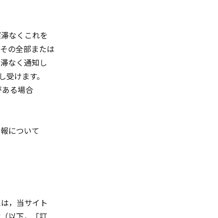
遅滞なくこれを
，その全部または
遅滞なく通知し
申し受けます。
がある場合
情報について
には，当サイト
除（以下，「訂