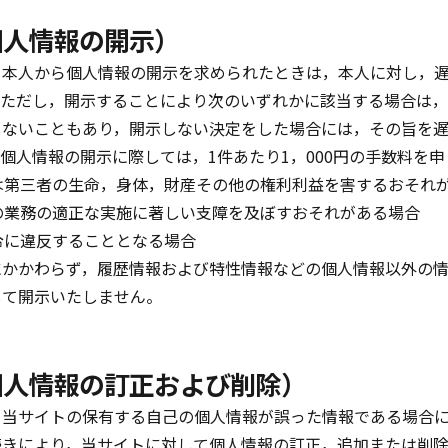
個人情報の開示）
，本人から個人情報の開示を求められたときは，本人に対し，
。ただし，開示することにより次のいずれかに該当する場合は
しないこともあり，開示しない決定をした場合には，その旨を
個人情報の開示に際しては，1件あたり1，000円の手数料を
は第三者の生命，身体，財産その他の権利利益を害するおそれ
の業務の適正な実施に著しい支障を及ぼすおそれがある場合
令に違反することとなる場合
にかかわらず，履歴情報および特性情報などの個人情報以外の
して開示いたしません。
個人情報の訂正および削除）
，当サイトの保有する自己の個人情報が誤った情報である場合
続きにより，当サイトに対して個人情報の訂正，追加または削