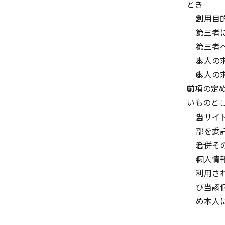
とき
利用目
第三者
第三者
本人の
本人の
前項の定
いものと
当サイ
部を委
合併そ
個人情
利用さ
び当該
め本人