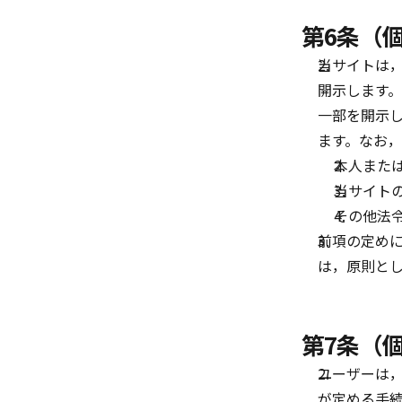
第6条（
当サイトは
開示します
一部を開示
ます。なお，
本人また
当サイト
その他法
前項の定め
は，原則と
第7条（
ユーザーは
が定める手