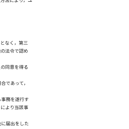
の方法により，ユ
ことなく，第三
他の法令で認め
人の同意を得る
場合であって，
る事務を遂行す
とにより当該事
会に届出をした