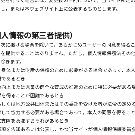
変更を行った場合には，変更後の目的について，当サイト所定
知し，または本ウェブサイト上に公表するものとします。
個人情報の第三者提供）
，次に掲げる場合を除いて，あらかじめユーザーの同意を得る
報を提供することはありません。ただし，個人情報保護法その
を除きます。
，身体または財産の保護のために必要がある場合であって，本
難であるとき
の向上または児童の健全な育成の推進のために特に必要がある
意を得ることが困難であるとき
もしくは地方公共団体またはその委託を受けた者が法令の定め
対して協力する必要がある場合であって，本人の同意を得るこ
に支障を及ぼすおそれがあるとき
事項を告知あるいは公表し，かつ当サイトが個人情報保護委員