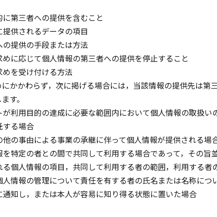
的に第三者への提供を含むこと
に提供されるデータの項目
への提供の手段または方法
求めに応じて個人情報の第三者への提供を停止すること
求めを受け付ける方法
めにかかわらず，次に掲げる場合には，当該情報の提供先は第
します。
トが利用目的の達成に必要な範囲内において個人情報の取扱い
託する場合
の他の事由による事業の承継に伴って個人情報が提供される場
報を特定の者との間で共同して利用する場合であって，その旨
れる個人情報の項目，共同して利用する者の範囲，利用する者
個人情報の管理について責任を有する者の氏名または名称につ
に通知し，または本人が容易に知り得る状態に置いた場合