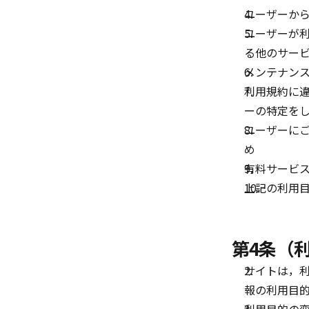
ユーザーか
ユーザーが
る他のサー
メンテナン
利用規約に
ーの特定を
ユーザーに
め
有料サービ
上記の利用
第4条（
サイトは，
報の利用目