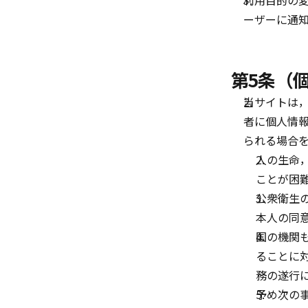
利用目的の
ーザーに通
第5条（
当サイトは
者に個人情
られる場合
人の生命
ことが困
公衆衛生
本人の同
国の機関
ることに
務の遂行
予め次の